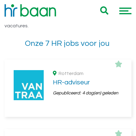
Vacatures HBO
Hieronder vind je een overzicht van al onze HBO
vacatures.
Onze 7 HR jobs voor jou
Rotterdam
HR-adviseur
Gepubliceerd:
4 dag(en) geleden