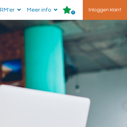
HRM'er
Meer info
Inloggen klant
0