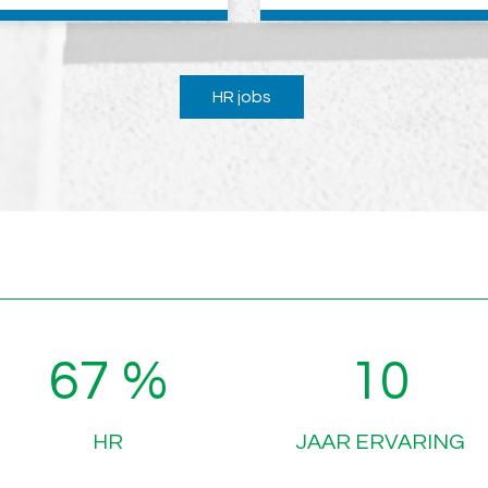
HR jobs
99 %
14
HR
JAAR ERVARING