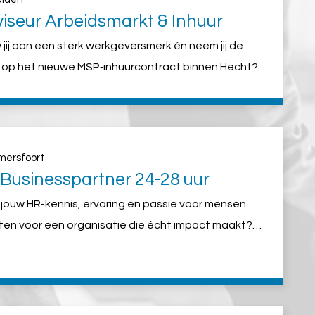
iseur Arbeidsmarkt & Inhuur
jij aan een sterk werkgeversmerk én neem jij de
e op het nieuwe MSP‑inhuurcontract binnen Hecht?
mersfoort
Businesspartner 24-28 uur
e jouw HR-kennis, ervaring en passie voor mensen
ten voor een organisatie die écht impact maakt?
er snel!