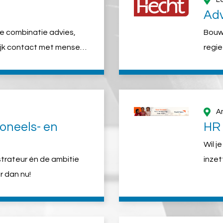
Adv
 de combinatie advies,
Bouw 
lijk contact met mensen?
regi
hartje Rotterdam een
A
soneels- en
HR 
Wil j
istrateur én de ambitie
inzet
r dan nu!
Reage