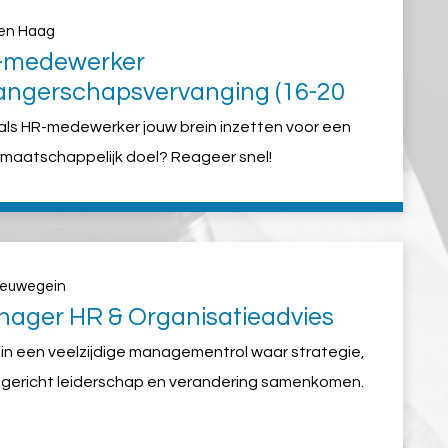
en Haag
-medewerker
ngerschapsvervanging (16-20
)
ij als HR-medewerker jouw brein inzetten voor een
maatschappelijk doel? Reageer snel!
ieuwegein
ager HR & Organisatieadvies
in een veelzijdige managementrol waar strategie,
gericht leiderschap en verandering samenkomen.