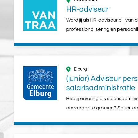
HR-adviseur
Word jij als HR-adviseur blij van
professionalisering en persoon
Dan hebben we bij Van Traa in 
toffe rol voor je!
Elburg
(junior) Adviseur per
salarisadministratie
Heb jij ervaring als salarisadmin
om verder te groeien? Sollicitee