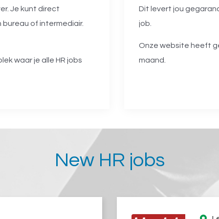
r. Je kunt direct
Dit levert jou gegara
 bureau of intermediair.
job.
Onze website heeft g
plek waar je alle HR jobs
maand.
New HR jobs
L