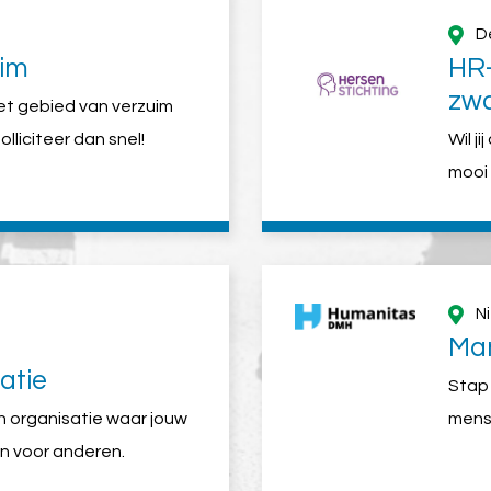
D
im
HR
zwa
het gebied van verzuim
uur
lliciteer dan snel!
Wil j
mooi 
N
Man
atie
Stap 
n organisatie waar jouw
mens
en voor anderen.