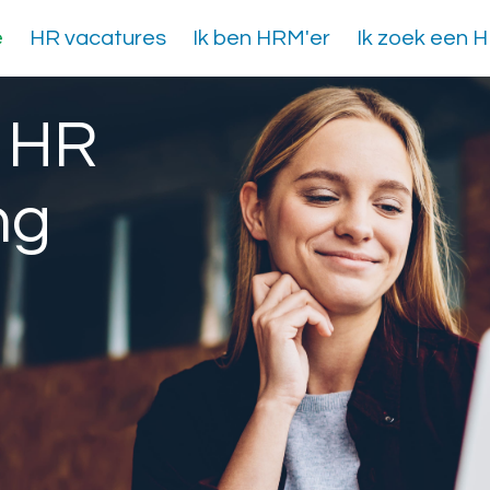
e
HR vacatures
Ik ben HRM'er
Ik zoek een 
 HR
ng