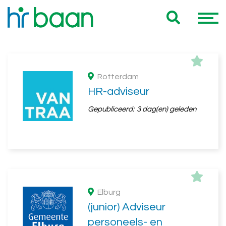
Onze 8 HR jobs voor jou
Rotterdam
HR-adviseur
Gepubliceerd:
3 dag(en) geleden
Elburg
(junior) Adviseur
personeels- en