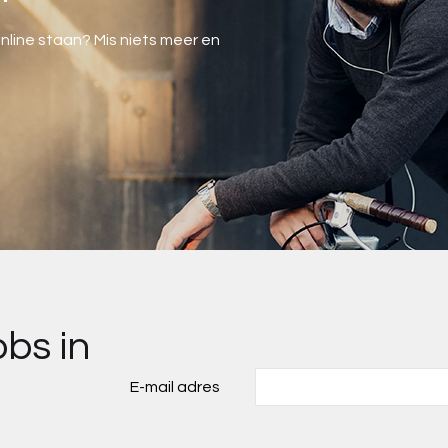
s online staan? Mis niets meer en
obs in
E-mail adres