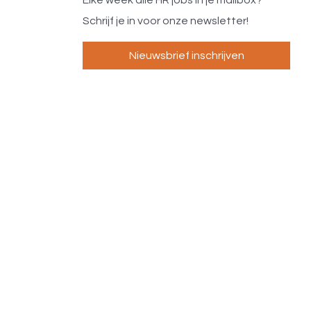
Elke week alle HR jobs in je mailbox?
Schrijf je in voor onze newsletter!
Nieuwsbrief inschrijven