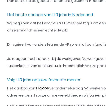
Dan ben je op de goede site terecht gekomen. HRbaan is
Het beste aanbod van HR jobs in Nederland
Wij begrijpen dat het voor jou als HRM‘er prettig is om éé
onze site vindt, is een echte HR job.
Dit varieert van ondersteunende HR rollen tot aan functi
Je reageert rechtstreeks bij de werkgever. De werkgever we
tussenkomst van een bureau of intermediair. Wel zo prett
Volg HR jobs op jouw favoriete manier
Het aanbod van
HR jobs
verandert elke dag. Wij werken 
adverteerders. In onze online wereld bieden wij jou één ple
Ben je actief op zoek naar een nieuwe HR job, dan advise