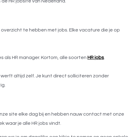
 dé HR jobsite van Nederland.
n overzicht te hebben met jobs. Elke vacature die je op
es als HR manager. Kortom, alle soorten
HR jobs
.
rft altijd zelf. Je kunt direct solliciteren zonder
ig.
onze site elke dag bij en hebben nauw contact met onze
k waar je alle HR jobs vindt.
ren we je om dagelijks een kijkje te nemen en geen enkele