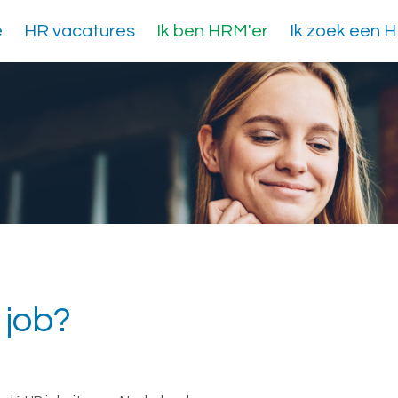
e
HR vacatures
Ik ben HRM'er
Ik zoek een 
 job?