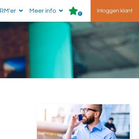
HRM'er
Meer info
Inloggen klant
0