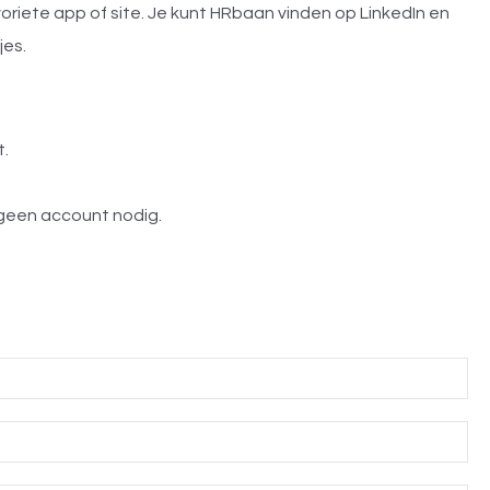
favoriete app of site. Je kunt HRbaan vinden op LinkedIn en
jes.
t.
 geen account nodig.