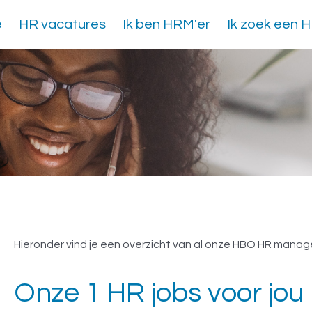
e
HR vacatures
Ik ben HRM'er
Ik zoek een 
Vacatures HBO HR ma
Hieronder vind je een overzicht van al onze HBO HR manag
Onze 1 HR jobs voor jou