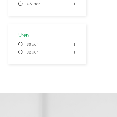
> 5 jaar
1
Uren
36 uur
1
32 uur
1