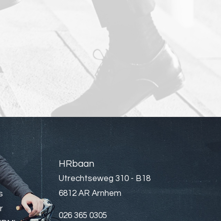
HRbaan
Utrechtseweg 310 - B18
6812 AR Arnhem
s
r
026 365 0305