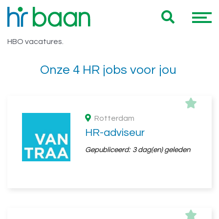
Vacatures Zuid Holland HBO
Hieronder vind je een overzicht van al onze Zuid Holland
HBO vacatures.
Onze 4 HR jobs voor jou
Rotterdam
HR-adviseur
Gepubliceerd:
3 dag(en) geleden