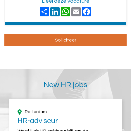
Deel deze vacature
Share
LinkedIn
WhatsApp
Email
Facebook
New HR jobs
Rotterdam
HR-adviseur