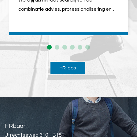
Word jij als HR-adviseur blij van de
combinatie advies, professionalisering en
persoonlijk contact met mensen? Dan
hebben we bij Van Traa in hartje Rotterdam
een toffe rol voor je!
HR jobs
HRbaan
Utrechtseweg 310 - B18