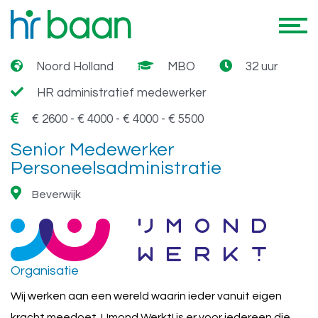
07.07.2026
IJmond werkt!
Vast
Noord Holland
MBO
32 uur
HR administratief medewerker
€ 2600 - € 4000
€ 4000 - € 5500
Senior Medewerker
Personeelsadministratie
Beverwijk
Organisatie
Wij werken aan een wereld waarin ieder vanuit eigen
kracht meedoet. IJmond Werkt! is er voor iedereen die