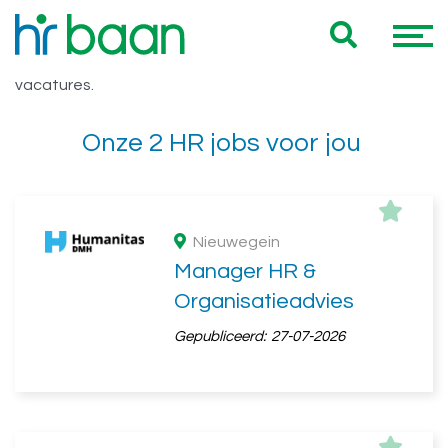
Vacatures WO 32 uur
Hieronder vind je een overzicht van al onze WO 32 uur
vacatures.
Onze 2 HR jobs voor jou
Nieuwegein
Manager HR &
Organisatieadvies
Gepubliceerd:
27-07-2026