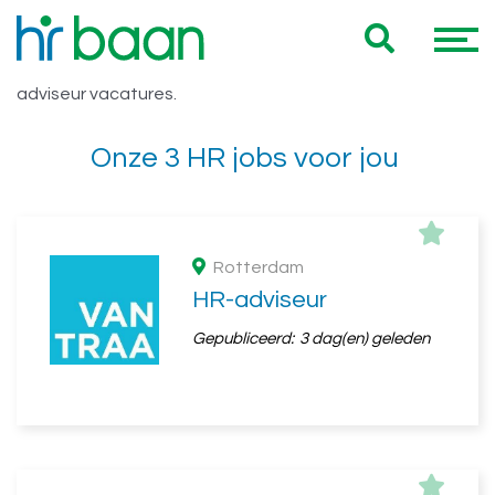
Vacatures HBO 32 uur HR adviseur
Hieronder vind je een overzicht van al onze HBO 32 uur HR
adviseur vacatures.
Onze 3 HR jobs voor jou
Rotterdam
HR-adviseur
Gepubliceerd:
3 dag(en) geleden