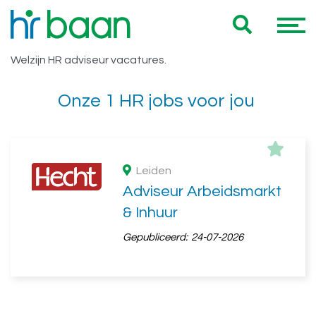
Vacatures HBO Zorg & Welzijn HR
Hieronder vind je een overzicht van al onze HBO Zorg &
adviseur
Welzijn HR adviseur vacatures.
Onze 1 HR jobs voor jou
Leiden
Adviseur Arbeidsmarkt
& Inhuur
Gepubliceerd:
24-07-2026