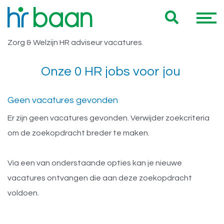
Vacatures Vast HBO Zorg & Welzijn
Hieronder vind je een overzicht van al onze Vast HBO
HR adviseur
Zorg & Welzijn HR adviseur vacatures.
Onze 0 HR jobs voor jou
Geen vacatures gevonden
Er zijn geen vacatures gevonden. Verwijder zoekcriteria
om de zoekopdracht breder te maken.
Via een van onderstaande opties kan je nieuwe
vacatures ontvangen die aan deze zoekopdracht
voldoen.