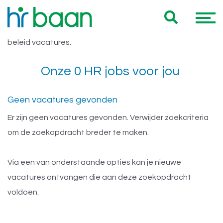
Vacatures 32 uur HR beleid
Hieronder vind je een overzicht van al onze 32 uur HR
beleid vacatures.
Onze 0 HR jobs voor jou
Geen vacatures gevonden
Er zijn geen vacatures gevonden. Verwijder zoekcriteria
om de zoekopdracht breder te maken.
Via een van onderstaande opties kan je nieuwe
vacatures ontvangen die aan deze zoekopdracht
voldoen.