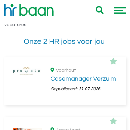
Vacatures 24 uur
Hieronder vind je een overzicht van al onze 24 uur
vacatures.
Onze 2 HR jobs voor jou
Voorhout
Casemanager Verzuim
Gepubliceerd:
31-07-2026