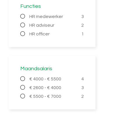
Functies
HR medewerker
3
HR adviseur
2
HR officer
1
Maandsalaris
€ 4000 - € 5500
4
€ 2600 - € 4000
3
€ 5500 - € 7000
2