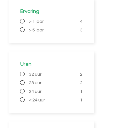
Ervaring
> 1 jaar
4
> 5 jaar
3
Uren
32 uur
2
28 uur
2
24 uur
1
< 24 uur
1