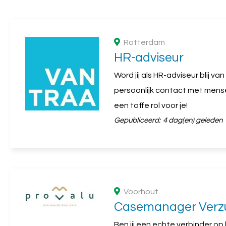
Rotterdam
HR-adviseur
Word jij als HR-adviseur blij v
persoonlijk contact met mens
een toffe rol voor je!
Gepubliceerd:
4 dag(en) geleden
Voorhout
Casemanager Verz
Ben jij een echte verbinder op