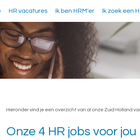
e
HR vacatures
Ik ben HRM'er
Ik zoek een 
Vacatures Zuid Holland
Hieronder vind je een overzicht van al onze Zuid Holland va
Onze 4 HR jobs voor jou