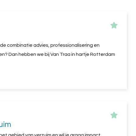
an de combinatie advies, professionalisering en
en? Dan hebben we bij Van Traa in hartje Rotterdam
uim
 het gebied van verzuim en wil je graag impact