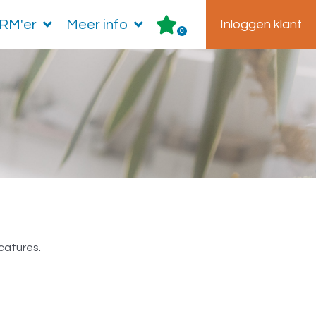
HRM'er
Meer info
Inloggen klant
0
catures.