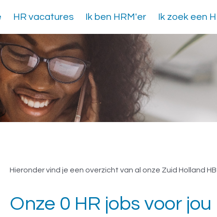
e
HR vacatures
Ik ben HRM'er
Ik zoek een 
Vacatures Zuid Holland
Hieronder vind je een overzicht van al onze Zuid Holland H
adviseur
Onze 0 HR jobs voor jou