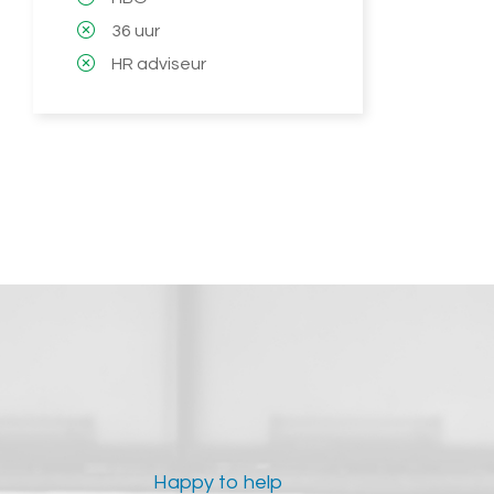
36 uur
HR adviseur
Happy to help