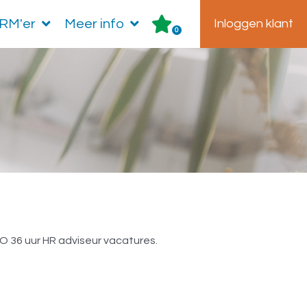
HRM'er
Meer info
Inloggen klant
0
 HBO 36 uur HR
BO 36 uur HR adviseur vacatures.