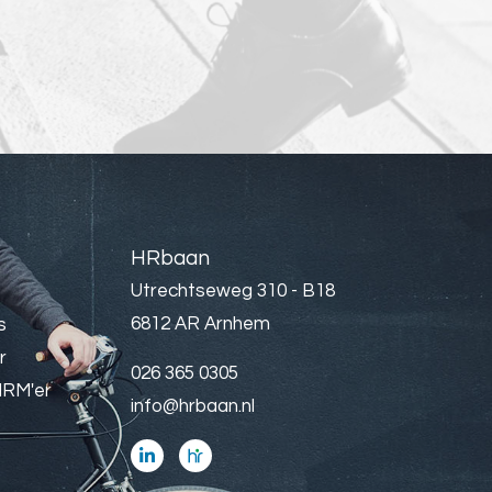
HRbaan
Utrechtseweg 310 - B18
6812 AR Arnhem
s
r
026 365 0305
HRM'er
info@hrbaan.nl