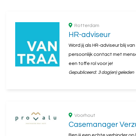
Rotterdam
HR-adviseur
Word jij als HR-adviseur blij v
persoonlijk contact met mens
een toffe rol voor je!
Gepubliceerd:
3 dag(en) geleden
Voorhout
Casemanager Verz
Ben jij een echte verbinder op