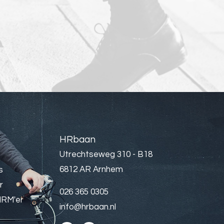
HRbaan
Utrechtseweg 310 - B18
6812 AR Arnhem
s
r
026 365 0305
HRM'er
info@hrbaan.nl