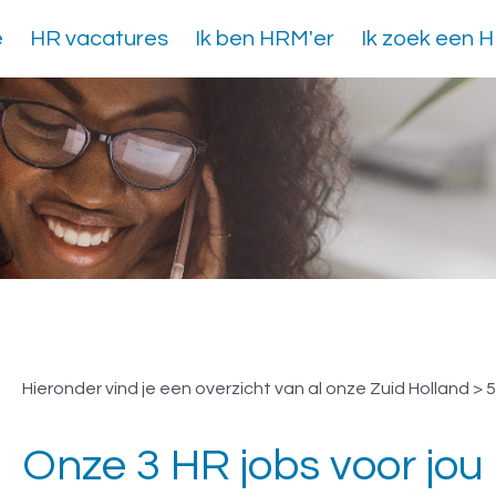
e
HR vacatures
Ik ben HRM'er
Ik zoek een 
Vacatures Zuid Holland 
Hieronder vind je een overzicht van al onze Zuid Holland > 5
Onze 3 HR jobs voor jou