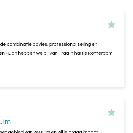
an de combinatie advies, professionalisering en
en? Dan hebben we bij Van Traa in hartje Rotterdam
uim
 het gebied van verzuim en wil je graag impact