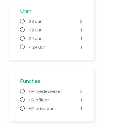
Uren
28 uur
2
32 uur
1
24 uur
1
< 24 uur
1
Functies
HR medewerker
3
HR officer
1
HR adviseur
1