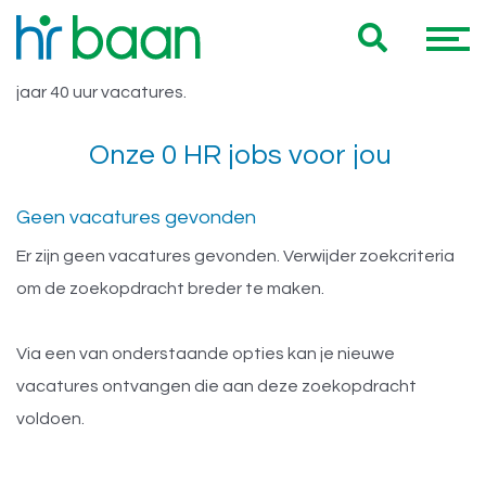
Vacatures Utrecht > 5 jaar 40 uur
Hieronder vind je een overzicht van al onze Utrecht > 5
jaar 40 uur vacatures.
Onze 0 HR jobs voor jou
Geen vacatures gevonden
Er zijn geen vacatures gevonden. Verwijder zoekcriteria
om de zoekopdracht breder te maken.
Via een van onderstaande opties kan je nieuwe
vacatures ontvangen die aan deze zoekopdracht
voldoen.