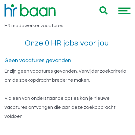
Vacatures Utrecht MBO HR
Hieronder vind je een overzicht van al onze Utrecht MBO
medewerker
HR medewerker vacatures.
Onze 0 HR jobs voor jou
Geen vacatures gevonden
Er zijn geen vacatures gevonden. Verwijder zoekcriteria
om de zoekopdracht breder te maken.
Via een van onderstaande opties kan je nieuwe
vacatures ontvangen die aan deze zoekopdracht
voldoen.