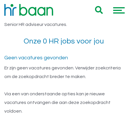
Vacatures Utrecht Senior HR
Hieronder vind je een overzicht van al onze Utrecht
adviseur
Senior HR adviseur vacatures.
Onze 0 HR jobs voor jou
Geen vacatures gevonden
Er zijn geen vacatures gevonden. Verwijder zoekcriteria
om de zoekopdracht breder te maken.
Via een van onderstaande opties kan je nieuwe
vacatures ontvangen die aan deze zoekopdracht
voldoen.