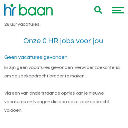
Vacatures Noord Holland 28 uur
Hieronder vind je een overzicht van al onze Noord Holland
28 uur vacatures.
Onze 0 HR jobs voor jou
Geen vacatures gevonden
Er zijn geen vacatures gevonden. Verwijder zoekcriteria
om de zoekopdracht breder te maken.
Via een van onderstaande opties kan je nieuwe
vacatures ontvangen die aan deze zoekopdracht
voldoen.