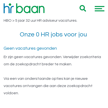
Vacatures Noord Holland HBO > 5
Hieronder vind je een overzicht van al onze Noord Holland
jaar 32 uur HR adviseur
HBO > 5 jaar 32 uur HR adviseur vacatures.
Onze 0 HR jobs voor jou
Geen vacatures gevonden
Er zijn geen vacatures gevonden. Verwijder zoekcriteria
om de zoekopdracht breder te maken.
Via een van onderstaande opties kan je nieuwe
vacatures ontvangen die aan deze zoekopdracht
voldoen.