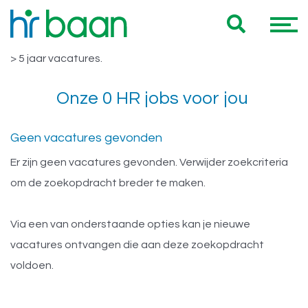
Vacatures Noord Holland > 5 jaar
Hieronder vind je een overzicht van al onze Noord Holland
> 5 jaar vacatures.
Onze 0 HR jobs voor jou
Geen vacatures gevonden
Er zijn geen vacatures gevonden. Verwijder zoekcriteria
om de zoekopdracht breder te maken.
Via een van onderstaande opties kan je nieuwe
vacatures ontvangen die aan deze zoekopdracht
voldoen.