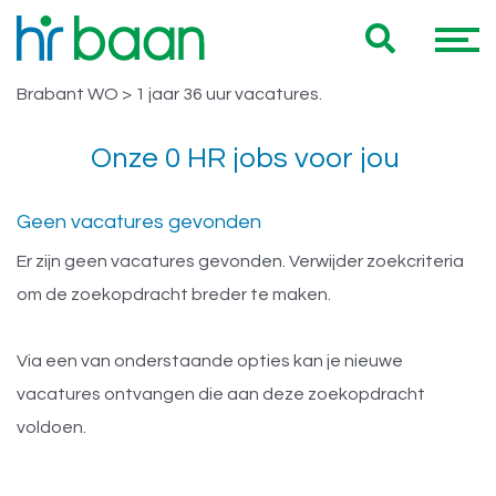
Vacatures Noord Brabant WO > 1
Hieronder vind je een overzicht van al onze Noord
jaar 36 uur
Brabant WO > 1 jaar 36 uur vacatures.
Onze 0 HR jobs voor jou
Geen vacatures gevonden
Er zijn geen vacatures gevonden. Verwijder zoekcriteria
om de zoekopdracht breder te maken.
Via een van onderstaande opties kan je nieuwe
vacatures ontvangen die aan deze zoekopdracht
voldoen.