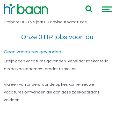
Vacatures Noord Brabant HBO > 5
Hieronder vind je een overzicht van al onze Noord
jaar HR adviseur
Brabant HBO > 5 jaar HR adviseur vacatures.
Onze 0 HR jobs voor jou
Geen vacatures gevonden
Er zijn geen vacatures gevonden. Verwijder zoekcriteria
om de zoekopdracht breder te maken.
Via een van onderstaande opties kan je nieuwe
vacatures ontvangen die aan deze zoekopdracht
voldoen.