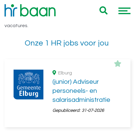
Vacatures Gelderland
Hieronder vind je een overzicht van al onze Gelderland
vacatures.
Onze 1 HR jobs voor jou
Elburg
(junior) Adviseur
personeels- en
salarisadministratie
Gepubliceerd:
31-07-2026