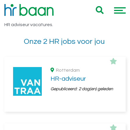
Vacatures HBO > 5 jaar HR
Hieronder vind je een overzicht van al onze HBO > 5 jaar
adviseur
HR adviseur vacatures.
Onze 2 HR jobs voor jou
Rotterdam
HR-adviseur
Gepubliceerd:
2 dag(en) geleden