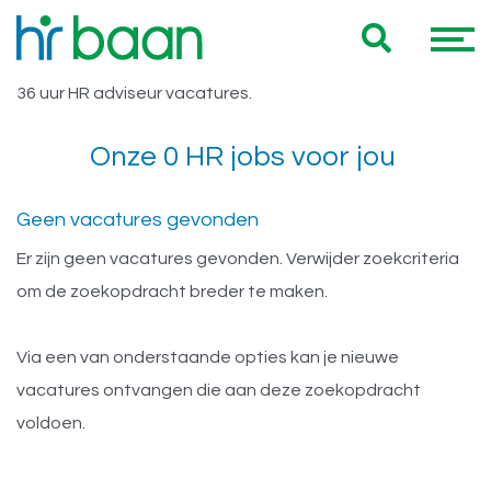
Vacatures HBO Overheid 36 uur
Hieronder vind je een overzicht van al onze HBO Overheid
HR adviseur
36 uur HR adviseur vacatures.
Onze 0 HR jobs voor jou
Geen vacatures gevonden
Er zijn geen vacatures gevonden. Verwijder zoekcriteria
om de zoekopdracht breder te maken.
Via een van onderstaande opties kan je nieuwe
vacatures ontvangen die aan deze zoekopdracht
voldoen.