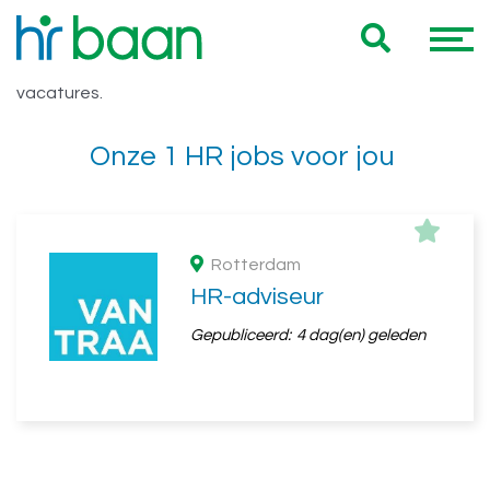
Vacatures HR officer
Hieronder vind je een overzicht van al onze HR officer
vacatures.
Onze 1 HR jobs voor jou
Rotterdam
HR-adviseur
Gepubliceerd:
4 dag(en) geleden