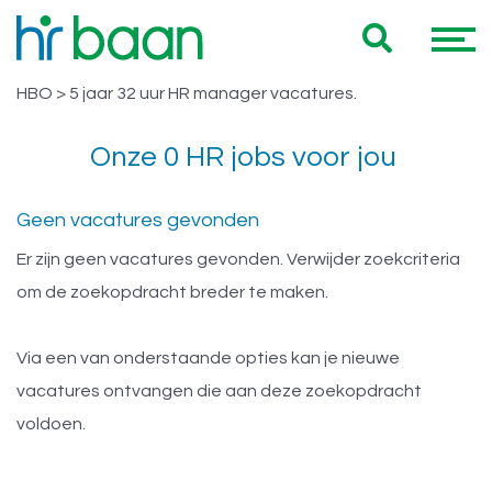
Vacatures Noord Holland HBO > 5
Hieronder vind je een overzicht van al onze Noord Holland
jaar 32 uur HR manager
HBO > 5 jaar 32 uur HR manager vacatures.
Onze 0 HR jobs voor jou
Geen vacatures gevonden
Er zijn geen vacatures gevonden. Verwijder zoekcriteria
om de zoekopdracht breder te maken.
Via een van onderstaande opties kan je nieuwe
vacatures ontvangen die aan deze zoekopdracht
voldoen.