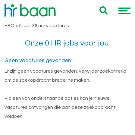
Vacatures Gelderland HBO > 5 jaar
Hieronder vind je een overzicht van al onze Gelderland
36 uur
HBO > 5 jaar 36 uur vacatures.
Onze 0 HR jobs voor jou
Geen vacatures gevonden
Er zijn geen vacatures gevonden. Verwijder zoekcriteria
om de zoekopdracht breder te maken.
Via een van onderstaande opties kan je nieuwe
vacatures ontvangen die aan deze zoekopdracht
voldoen.