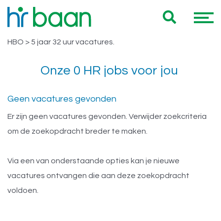
Vacatures Gelderland HBO > 5 jaar
Hieronder vind je een overzicht van al onze Gelderland
32 uur
HBO > 5 jaar 32 uur vacatures.
Onze 0 HR jobs voor jou
Geen vacatures gevonden
Er zijn geen vacatures gevonden. Verwijder zoekcriteria
om de zoekopdracht breder te maken.
Via een van onderstaande opties kan je nieuwe
vacatures ontvangen die aan deze zoekopdracht
voldoen.