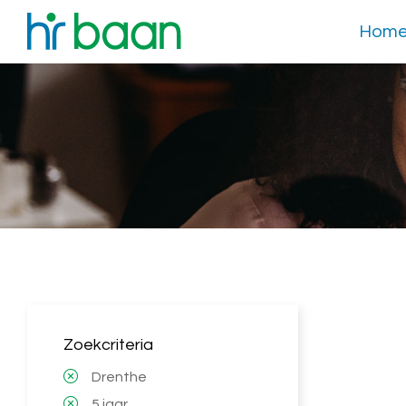
Hom
Zoekcriteria
Drenthe
5 jaar