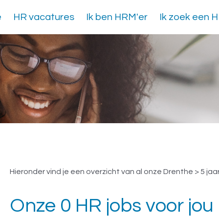
e
HR vacatures
Ik ben HRM'er
Ik zoek een 
Vacatures Drenthe > 5 
Hieronder vind je een overzicht van al onze Drenthe > 5 ja
Onze 0 HR jobs voor jou