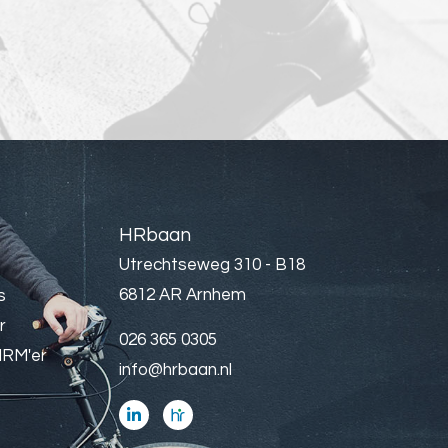
HRbaan
Utrechtseweg 310 - B18
6812 AR Arnhem
s
r
026 365 0305
HRM'er
info@hrbaan.nl