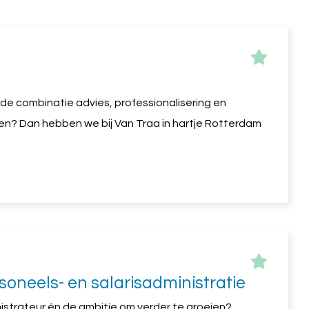
an de combinatie advies, professionalisering en
en? Dan hebben we bij Van Traa in hartje Rotterdam
rsoneels- en salarisadministratie
ministrateur én de ambitie om verder te groeien?