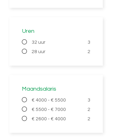
Uren
32 uur
3
28 uur
2
Maandsalaris
€ 4000 - € 5500
3
€ 5500 - € 7000
2
€ 2600 - € 4000
2