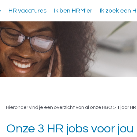
e
HR vacatures
Ik ben HRM'er
Ik zoek een 
Vacatures HBO > 1 jaar
Hieronder vind je een overzicht van al onze HBO > 1 jaar HR
Onze 3 HR jobs voor jou