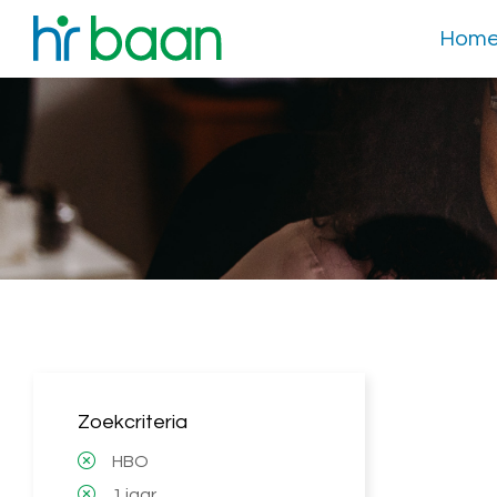
Hom
Zoekcriteria
HBO
1 jaar