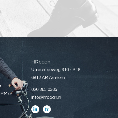
HRbaan
Utrechtseweg 310 - B18
6812 AR Arnhem
s
r
026 365 0305
HRM'er
info@hrbaan.nl