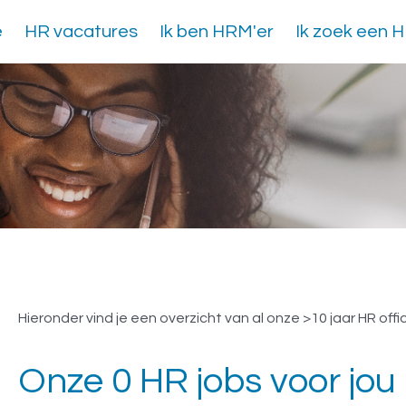
e
HR vacatures
Ik ben HRM'er
Ik zoek een 
Vacatures >10 jaar HR o
Hieronder vind je een overzicht van al onze >10 jaar HR offi
Onze 0 HR jobs voor jou