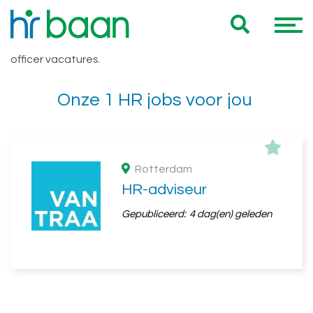
Vacatures > 5 jaar HR officer
Hieronder vind je een overzicht van al onze > 5 jaar HR
officer vacatures.
Onze 1 HR jobs voor jou
Rotterdam
HR-adviseur
Gepubliceerd:
4 dag(en) geleden