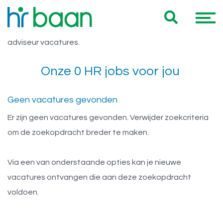
Vacatures Vast HBO HR adviseur
Hieronder vind je een overzicht van al onze Vast HBO HR
adviseur vacatures.
Onze 0 HR jobs voor jou
Geen vacatures gevonden
Er zijn geen vacatures gevonden. Verwijder zoekcriteria
om de zoekopdracht breder te maken.
Via een van onderstaande opties kan je nieuwe
vacatures ontvangen die aan deze zoekopdracht
voldoen.